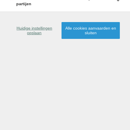
partijen
Steenstraat 25, 9070
Huidige instellingen
Alle cookies aanvaarden en
Heusden
opslaan
sluiten
Huurprijs: € 2.950
Terug naar overzicht
|
Vorig pand
Volgend pand
Omschrijving
Kenmerken
Ligging