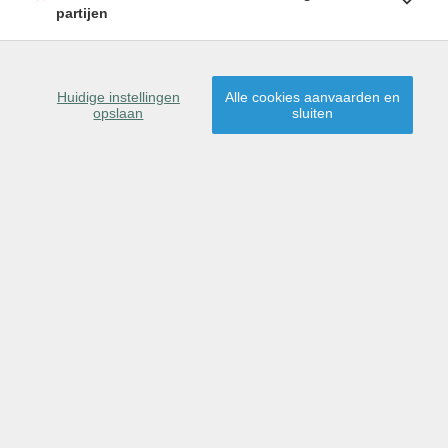
partijen
Viergemede 4 / B, 9070
Destelbergen
Huidige instellingen
Alle cookies aanvaarden en
opslaan
sluiten
Terug naar overzicht
|
Vorig pand
Volgend pand
Omschrijving
Kenmerken
Ligging
Contact