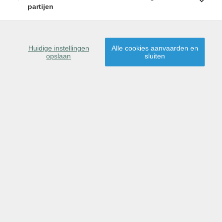
partijen
Huidige instellingen
Alle cookies aanvaarden en
opslaan
sluiten
Waregem
- Woning
Verkocht