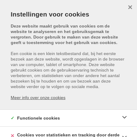
×
Instellingen voor cookies
Deze website maakt gebruik van cookies om de
website te analyseren en het gebruiksgemak te
vergroten. Door gebruik te maken van deze website
geeft u toestemming voor het gebruik van cookies.
Een cookie is een klein tekstbestand dat, bij het eerste
bezoek aan deze website, wordt opgeslagen in de browser
van uw computer, tablet of smartphone. Deze website
gebruikt cookies om de gebruikservaring technisch te
REFERENTIES
verbeteren, om statistieken van onder andere het aantal
bezoeken bij te houden en om uw bezoek aan deze
website verder op te volgen op sociale media.
Meer info over onze cookies
100
RESULTATEN GEVONDEN
Sorteer op
gemeente
|
prijs
|
datum
▼
Functionele cookies
1
…
5
6
7
8
9
Cookies voor statistieken en tracking door derde