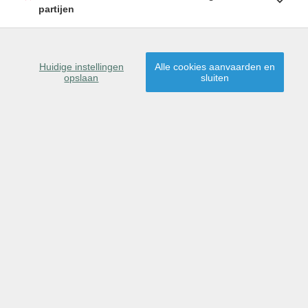
partijen
Huidige instellingen
Alle cookies aanvaarden en
TE HUUR
opslaan
sluiten
6
RESULTATEN GEVONDEN
Sorteer op
gemeente
|
prijs
|
datum
▲
Weergave op kaart
NIEUW IN ONS AANBOD