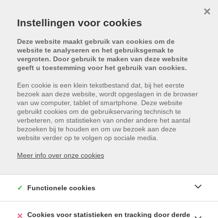
×
Instellingen voor cookies
Deze website maakt gebruik van cookies om de
website te analyseren en het gebruiksgemak te
vergroten. Door gebruik te maken van deze website
geeft u toestemming voor het gebruik van cookies.
ZOEK IN ONS AANBOD
Een cookie is een klein tekstbestand dat, bij het eerste
bezoek aan deze website, wordt opgeslagen in de browser
van uw computer, tablet of smartphone. Deze website
gebruikt cookies om de gebruikservaring technisch te
TE KOOP
TE HUUR
verbeteren, om statistieken van onder andere het aantal
bezoeken bij te houden en om uw bezoek aan deze
website verder op te volgen op sociale media.
- Gemeente -
Meer info over onze cookies
- Type woning -
- Min.prijs -
- Max.prijs -
Functionele cookies
ZOEKEN
Cookies voor statistieken en tracking door derde