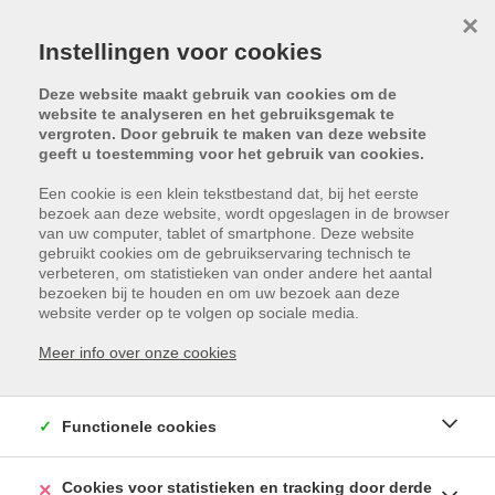
×
Instellingen voor cookies
Deze website maakt gebruik van cookies om de
website te analyseren en het gebruiksgemak te
vergroten. Door gebruik te maken van deze website
geeft u toestemming voor het gebruik van cookies.
ZOEK IN ONS AANBOD
Een cookie is een klein tekstbestand dat, bij het eerste
bezoek aan deze website, wordt opgeslagen in de browser
van uw computer, tablet of smartphone. Deze website
gebruikt cookies om de gebruikservaring technisch te
TE KOOP
TE HUUR
verbeteren, om statistieken van onder andere het aantal
bezoeken bij te houden en om uw bezoek aan deze
website verder op te volgen op sociale media.
- Gemeente -
Meer info over onze cookies
- Type woning -
- Min.prijs -
- Max.prijs -
Functionele cookies
ZOEKEN
Cookies voor statistieken en tracking door derde