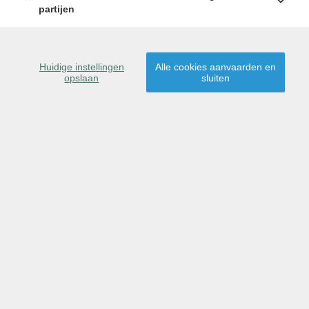
partijen
Huidige instellingen
Alle cookies aanvaarden en
TE KOOP
opslaan
sluiten
39
RESULTATEN GEVONDEN
Sorteer op
gemeente
|
prijs
|
datum
Weergave op kaart
1
2
VERKOCHT